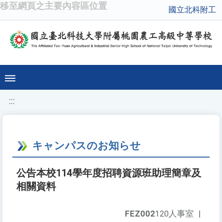
移至網頁之主要內容區位置
國立北科附工
:::
キャンパスのお知らせ
公告本校114學年度招聘資源班助理簡章及
相關資料
FEZ002
120人事室
|