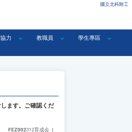
國立北科附工
協力
教職員
學生專區
付します。ご確認くだ
FEZ002
312育成会
|