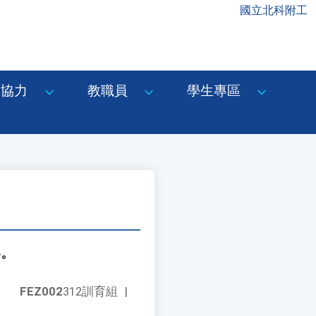
國立北科附工
協力
教職員
學生專區
い。
FEZ002
312訓育組
|