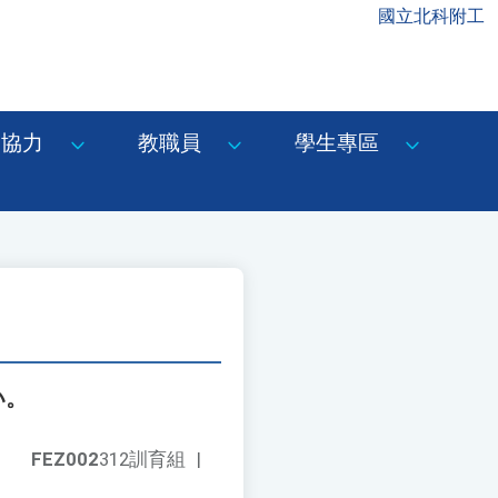
國立北科附工
協力
教職員
學生專區
い。
FEZ002
312訓育組
|