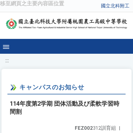
移至網頁之主要內容區位置
國立北科附工
:::
キャンパスのお知らせ
114年度第2学期 団体活動及び柔軟学習時
間割
FEZ002
312訓育組
|