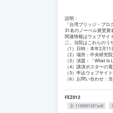
説明：
「台湾ブリッジ・プログ
31名のノーベル賞受
関連情報はウェブサイ
二、当院はこれらのう
（1）日時：本年2月1
（2）場所：中央研究
（3）演題：「What I
（4）講演ポスターの電
（5）申込ウェブサイト
（6）お問い合わせ：当院
FEZ012
1150001327.pdf