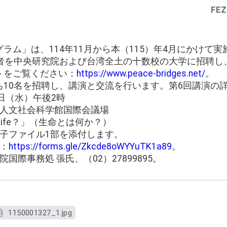
FEZ
ラム」は、114年11月から本（115）年4月にかけて実
賞者を中央研究院および台湾全土の十数校の大学に招聘し
トをご覧ください：
https://www.peace-bridges.net/
。
ち10名を招聘し、講演と交流を行います。第6回講演の
1日（水）午後2時
院人文社会科学館国際会議場
s Life？」（生命とは何か？）
子ファイル1部を添付します。
：
https://forms.gle/Zkcde8oWYYuTK1a89
。
国際事務処 張氏、（02）27899895。
1150001327_1.jpg