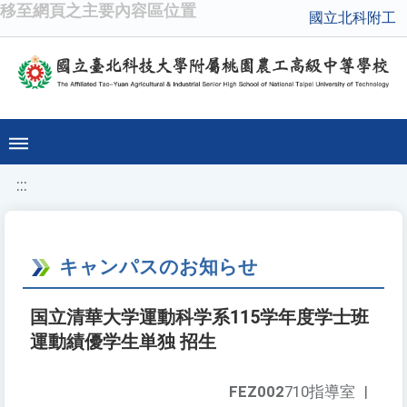
移至網頁之主要內容區位置
國立北科附工
:::
キャンパスのお知らせ
国立清華大学運動科学系115学年度学士班
運動績優学生単独 招生
FEZ002
710指導室
|