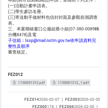
本館(郵寄以郵戳為憑)申請，並檢附下列文件：
(一)活動計畫申請表。
(二)學生參訪名冊。
(三)寄送動手做材料包信封封面及參觀前測調查
表。
三、本案聯絡窗口公服組蔡小姐(07-380-0089轉
分機8478)及電
子信箱：lssp@mail.nstm.gov.tw依申請資料完
整性及順序
審查核定。
FEZ012
1150001312.pdf
1150001312_1.pdf
FEZ014
2026-03-07
|
FEZ003
2026-02-05
FEZ005
174
|
FEZ004
2026-02-05
|