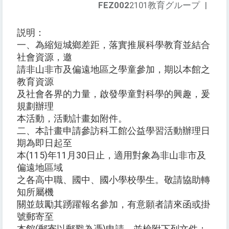
FEZ002
2101教育グループ
|
説明：
一、為縮短城鄉差距，落實推展科學教育並結合
社會資源，邀
請非山非市及偏遠地區之學童參加，期以本館之
教育資源
及社會各界的力量，啟發學童對科學的興趣，爰
規劃辦理
本活動，活動計畫如附件。
二、本計畫申請參訪科工館公益學習活動辦理日
期為即日起至
本(115)年11月30日止，適用對象為非山非市及
偏遠地區域
之各高中職、國中、國小學校學生。敬請協助轉
知所屬機
關並鼓勵其踴躍報名參加，有意願者請來函或掛
號郵寄至