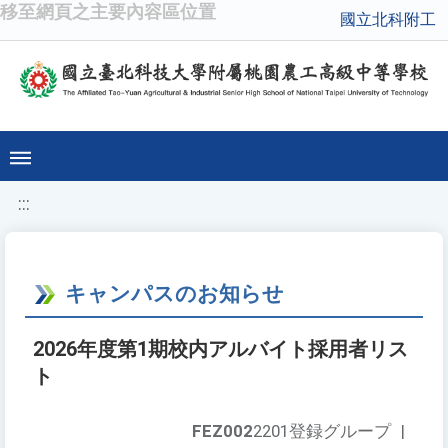
移至網頁之主要內容區位置
國立北科附工
:::
キャンパスのお知らせ
2026年度第1期校内アルバイト採用者リス
ト
FEZ002
2201登録グループ
|