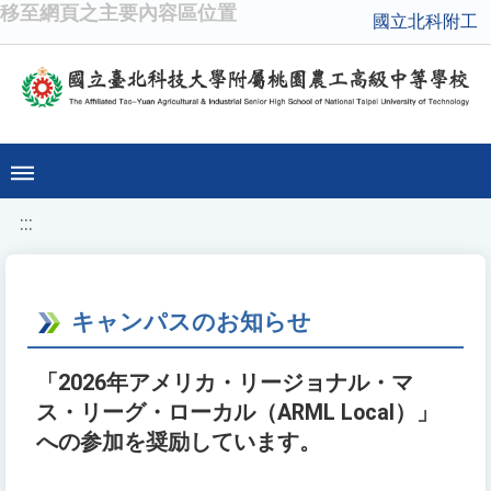
移至網頁之主要內容區位置
國立北科附工
:::
キャンパスのお知らせ
「2026年アメリカ・リージョナル・マ
ス・リーグ・ローカル（ARML Local）」
への参加を奨励しています。