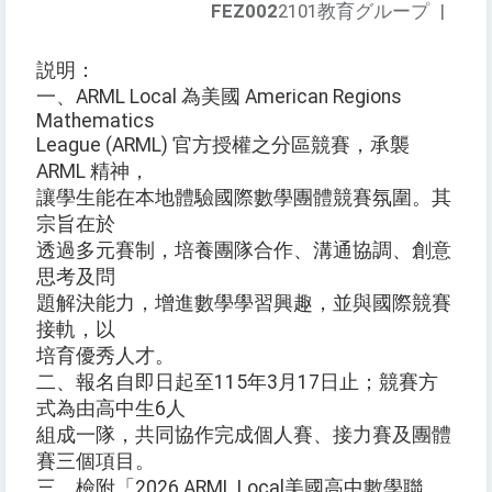
FEZ002
2101教育グループ
|
説明：
一、ARML Local 為美國 American Regions
Mathematics
League (ARML) 官方授權之分區競賽，承襲
ARML 精神，
讓學生能在本地體驗國際數學團體競賽氛圍。其
宗旨在於
透過多元賽制，培養團隊合作、溝通協調、創意
思考及問
題解決能力，增進數學學習興趣，並與國際競賽
接軌，以
培育優秀人才。
二、報名自即日起至115年3月17日止；競賽方
式為由高中生6人
組成一隊，共同協作完成個人賽、接力賽及團體
賽三個項目。
三、檢附「2026 ARML Local美國高中數學聯