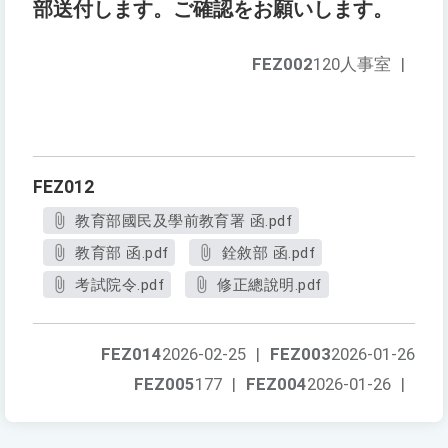
部送付します。ご確認をお願いします。
FEZ002
120人事室
|
FEZ012
教育部國民及學前教育署 函.pdf
教育部 函.pdf
銓敘部 函.pdf
考試院令.pdf
修正總說明.pdf
FEZ014
2026-02-25
|
FEZ003
2026-01-26
FEZ005
177
|
FEZ004
2026-01-26
|