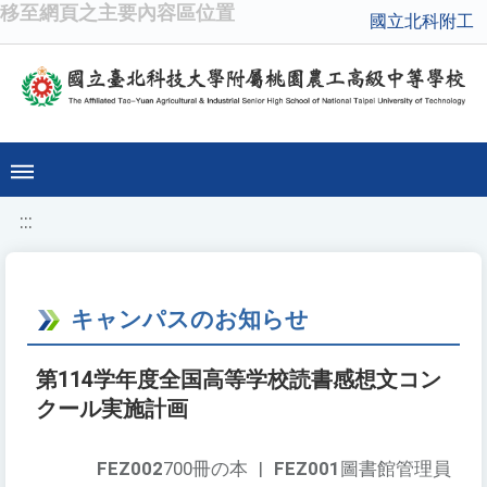
移至網頁之主要內容區位置
國立北科附工
:::
キャンパスのお知らせ
第114学年度全国高等学校読書感想文コン
クール実施計画
FEZ002
700冊の本
|
FEZ001
圖書館管理員