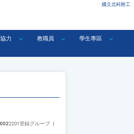
國立北科附工
協力
教職員
學生專區
002
2201登録グループ
|