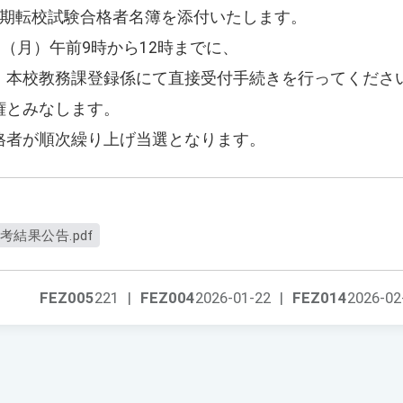
冬期転校試験合格者名簿を添付いたします。
日（月）午前9時から12時までに、
、本校教務課登録係にて直接受付手続きを行ってくださ
権とみなします。
格者が順次繰り上げ当選となります。
考結果公告.pdf
FEZ005
221
|
FEZ004
2026-01-22
|
FEZ014
2026-02