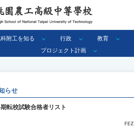
北科附工を知る
行政
教育
プロジェクト計画
知らせ
冬期転校試験合格者リスト
FEZ