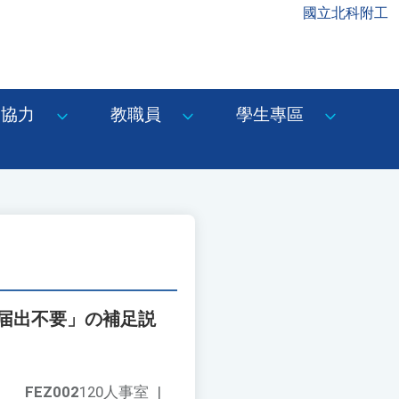
國立北科附工
協力
教職員
學生專區
る「届出不要」の補足説
FEZ002
120人事室
|