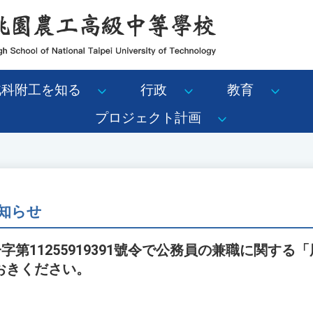
北科附工を知る
行政
教育
プロジェクト計画
知らせ
字第11255919391號令で公務員の兼職に関す
おきください。