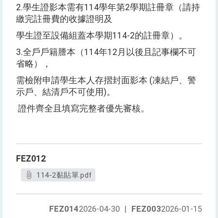
2.學生證影本需有114學年第2學期註冊章（請持
繳完註冊費的收據證明及
學生證至設備組蓋本學期114-2的註冊章）。
3.全戶戶籍謄本（114年12月以後且記事欄不可
省略），
需檢附申請學生本人存摺封面影本 (凍結戶、警
示戶、結清戶不可使用)。
證件齊全且填寫完整者優先審核。
FEZ012
114-2黏貼單.pdf
FEZ014
2026-04-30
|
FEZ003
2026-01-15