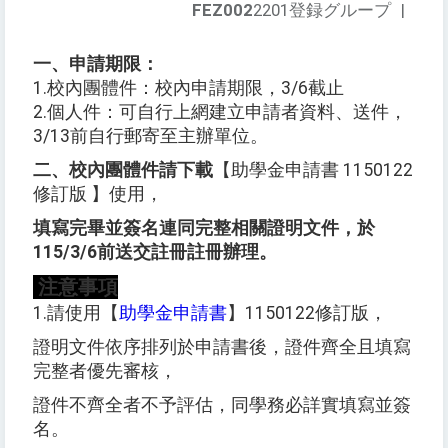
FEZ002
2201登録グループ
|
一、申請期限：
1.校內團體件：校內申請期限，3/6截止
2.個人件：可自行上網建立申請者資料、送件，
3/13前自行郵寄至主辦單位。
二、校內團體件請下載
【助學金申請書 1150122
修訂版 】使用，
填寫完畢並簽名連同完整相關證明文件，於
115/3/6前送交註冊註冊辦理。
注意事項
1.請使用【
助學金申請書
】1150122修訂版，
證明文件依序排列於申請書後，證件齊全且填寫
完整者優先審核，
證件不齊全者不予評估，同學務必詳實填寫並簽
名。