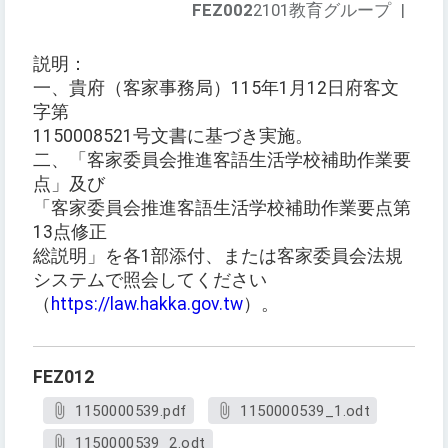
FEZ002
2101教育グループ
|
説明：
一、貴府（客家事務局）115年1月12日府客文
字第
1150008521号文書に基づき実施。
二、「客家委員会推進客語生活学校補助作業要
点」及び
「客家委員会推進客語生活学校補助作業要点第
13点修正
総説明」を各1部添付、または客家委員会法規
システムで照会してください
（
https://law.hakka.gov.tw
）。
FEZ012
1150000539.pdf
1150000539_1.odt
1150000539_2.odt