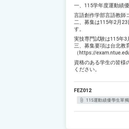
一、115学年度運動績
言語創作学部言語教師
二、募集は115年2月
す。
実技専門試験は115年
三、募集要項は台北教
（https://exam
資格のある学生の皆様
ください。
FEZ012
115運動績優學生單獨招