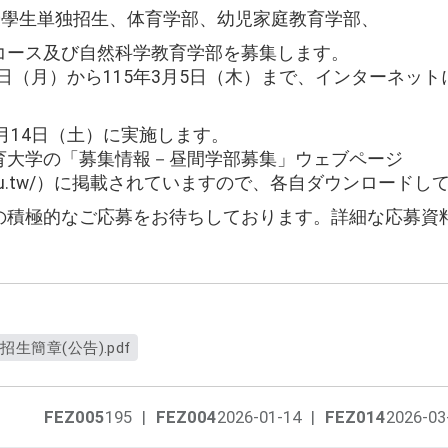
優學生単独招生、体育学部、幼児家庭教育学部、
コース及び自然科学教育学部を募集します。
23日（月）から115年3月5日（木）まで、インターネッ
3月14日（土）に実施します。
育大学の「募集情報－昼間学部募集」ウェブページ
.ntue.edu.tw/）に掲載されていますので、各自ダウンロー
の積極的なご応募をお待ちしております。詳細な応募資
生簡章(公告).pdf
FEZ005
195
|
FEZ004
2026-01-14
|
FEZ014
2026-03