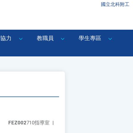
國立北科附工
協力
教職員
學生專區
FEZ002
710指導室
|