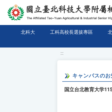
移至網頁之主要內容區位置
北科大
工科高校長選拔專區
:::
キャンパスのお
国立台北教育大学11