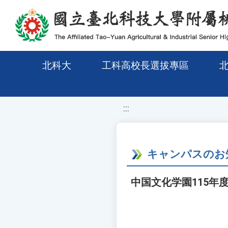
移至網頁之主要內容區位置
北科大
工科高校長選拔專區
:::
キャンパスのお
中国文化学園115