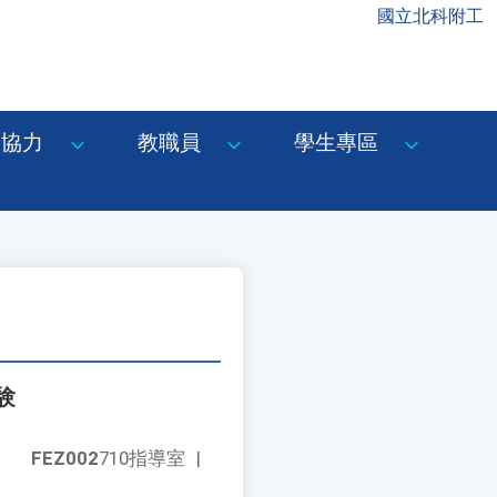
國立北科附工
協力
教職員
學生專區
験
FEZ002
710指導室
|