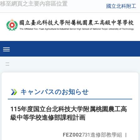
移至網頁之主要內容區位置
國立北科附工
:::
キャンパスのお知らせ
115年度国立台北科技大学附属桃園農工高
級中等学校進修部課程計画
FEZ002
731進修部教學組
|