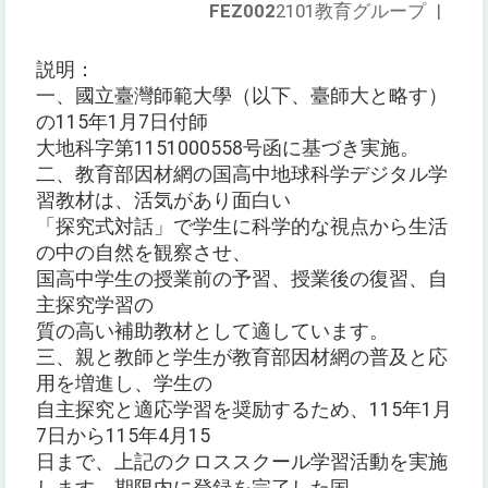
FEZ002
2101教育グループ
|
説明：
一、國立臺灣師範大學（以下、臺師大と略す）
の115年1月7日付師
大地科字第1151000558号函に基づき実施。
二、教育部因材網の国高中地球科学デジタル学
習教材は、活気があり面白い
「探究式対話」で学生に科学的な視点から生活
の中の自然を観察させ、
国高中学生の授業前の予習、授業後の復習、自
主探究学習の
質の高い補助教材として適しています。
三、親と教師と学生が教育部因材網の普及と応
用を増進し、学生の
自主探究と適応学習を奨励するため、115年1月
7日から115年4月15
日まで、上記のクロススクール学習活動を実施