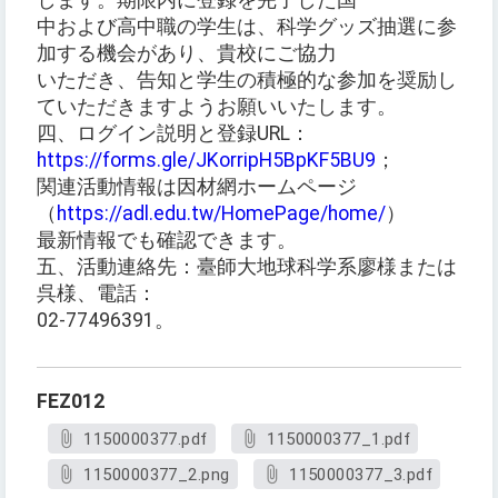
します。期限内に登録を完了した国
中および高中職の学生は、科学グッズ抽選に参
加する機会があり、貴校にご協力
いただき、告知と学生の積極的な参加を奨励し
ていただきますようお願いいたします。
四、ログイン説明と登録URL：
https://forms.gle/JKorripH5BpKF5BU9
；
関連活動情報は因材網ホームページ
（
https://adl.edu.tw/HomePage/home/
）
最新情報でも確認できます。
五、活動連絡先：臺師大地球科学系廖様または
呉様、電話：
02-77496391。
FEZ012
1150000377.pdf
1150000377_1.pdf
1150000377_2.png
1150000377_3.pdf