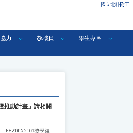
國立北科附工
協力
教職員
學生專區
證推動計畫」請相關
FEZ002
2101教學組
|