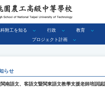
北科附工を知る
行政
教育
プロジェクト計画
知らせ
學校閩南語文、客語文暨閩東語文教學支援老師培訓認