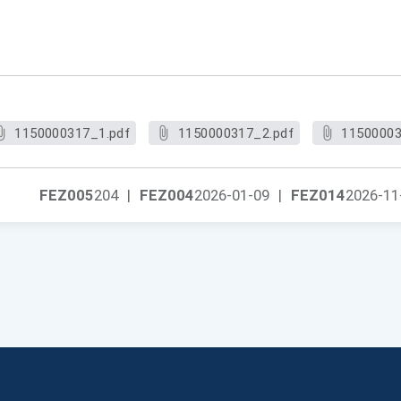
1150000317_1.pdf
1150000317_2.pdf
11500003
FEZ005
204
|
FEZ004
2026-01-09
|
FEZ014
2026-11