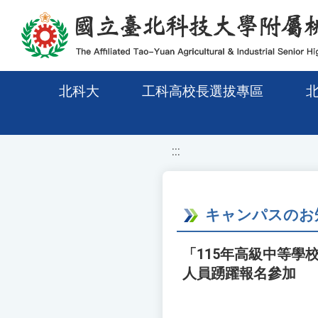
移至網頁之主要內容區位置
北科大
工科高校長選拔專區
:::
キャンパスのお
「115年高級中等
人員踴躍報名參加