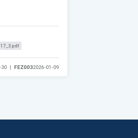
17_3.pdf
-30
|
FEZ003
2026-01-09