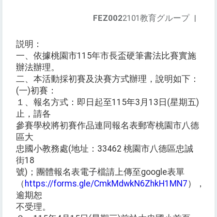
FEZ002
2101教育グループ
|
説明：
一、依據桃園市115年市長盃硬筆書法比賽實施
辦法辦理。
二、本活動採初賽及決賽方式辦理，說明如下：
(一)初賽：
１、報名方式：即日起至115年3月13日(星期五)
止，請各
參賽學校將初賽作品連同報名表郵寄桃園市八德
區大
忠國小教務處(地址：33462 桃園市八德區忠誠
街18
號)；團體報名表電子檔請上傳至google表單
（
https://forms.gle/CmkMdwkN6ZhkH1MN7
），
逾期恕
不受理。