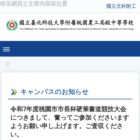
移至網頁之主要內容區位置
國立北科附工
:::
キャンパスのお知らせ
令和7年度桃園市市長杯硬筆書道競技大会
につきまして、奮ってご参加くださいます
ようお願い申し上げます。ご査収くださ
い。