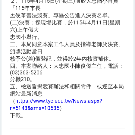
２、115年4月15日(星期三)前於大忠國小首頁
「115年市長
盃硬筆書法競賽」專區公告進入決賽名單。
(二)決賽：採現場比賽，於115年4月11日(星期
六)上午假大
忠國小舉行。
三、本局同意本案工作人員及指導老師於決賽、
頒獎活動當日
核予公(差)假登記，並得於2年內核實補休。
四、本案聯絡人：大忠國小陳俊傑主任，電話：
(03)363-5206
分機210。
五、檢送旨揭競賽辦法和相關附件，或逕至本局
網站最新消息
（
https://www.tyc.edu.tw/News.aspx?
n=5143&sms=10535
）
下載。