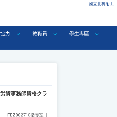
國立北科附工
協力
教職員
學生專區
「労資事務師資格クラ
FEZ002
710指導室
|