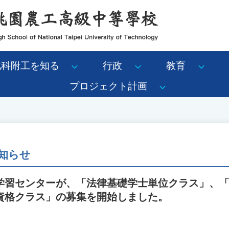
北科附工を知る
行政
教育
プロジェクト計画
知らせ
学習センターが、「法律基礎学士単位クラス」、
資格クラス」の募集を開始しました。