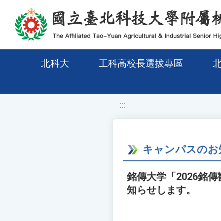
移至網頁之主要內容區位置
北科大
工科高校長選拔專區
:::
キャンパスのお
銘傳大学「2026
知らせします。