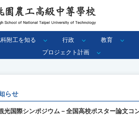
北科附工を知る
行政
教育
プロジェクト計画
知らせ
銘傳観光国際シンポジウム－全国高校ポスター論文コ