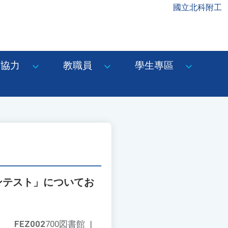
國立北科附工
協力
教職員
學生專區
ンテスト」についてお
FEZ002
700図書館
|