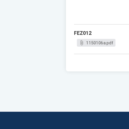
FEZ012
1150106a.pdf