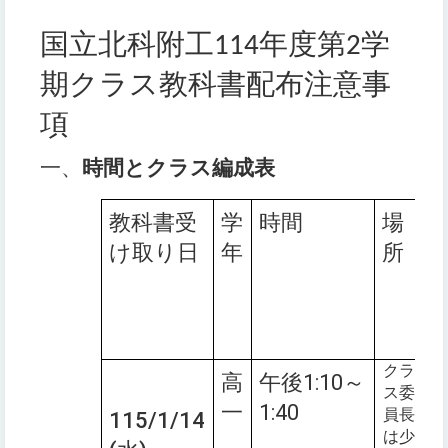
国立北
科
附工
年度第
学
114
2
期クラス教科書配布注意事
項
一、
時間とクラス編成表
教科書受
学
時間
場
1
け取り日
年
所
クラ
高
午後1:10～
ス委
一
1:40
員長
115/1/14
は少