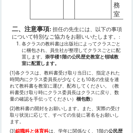
務
室
二、注意事項
:
担任の先生には、以下の事項
について特別なご協力をお願いいたします。
:
各クラスの教科書は出版社によってクラスごと
に梱包され、員生社が整理してクラスごとに配
置します。
崇学楼1階の公民歴史教室と領域教
室に配置します。
(1)各クラスは、教科書受け取り当日に、指定された
時間内にクラス委員長が
少なくとも1
0
名の
生徒を連
れて教科書を教室に運び、配布してください。（教
科書受け取り時にクラス委員長はクラスに戻り、数
量の確認を手伝ってください）
梱包数
）
(2)教科書の開封をお願いします。また、実際の受け
取り状況に応じて、すべての生徒に署名をお願いし
ます。
(3)
綜職科と体育科
は、学年に関係なく、1階の
公民歴