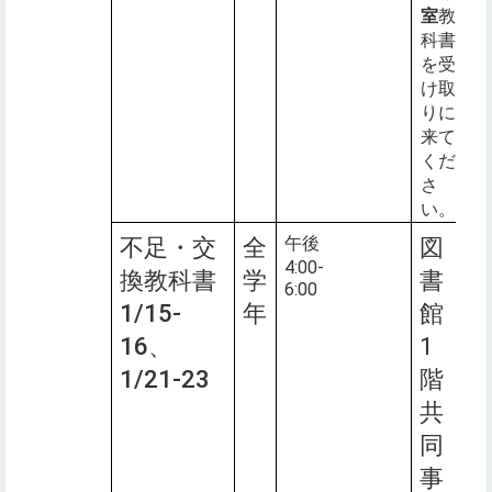
室
教
科書
を受
け取
りに
来て
くだ
さ
い。
午後
不足・交
全
図
4:00-
換教科書
学
書
6:00
1/15-
年
館
16、
1
1/21-23
階
共
同
事