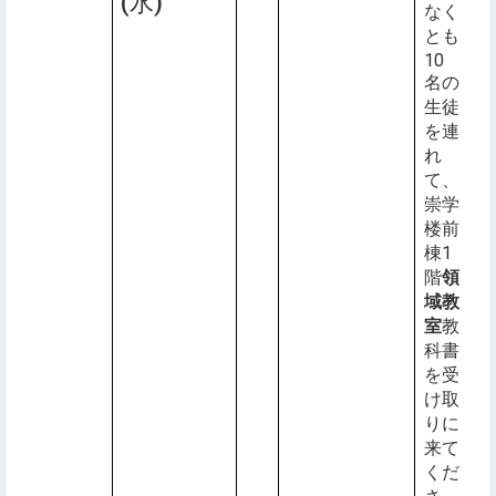
(水)
なく
とも
10
名の
生徒
を連
れ
て、
崇学
楼前
棟1
階
領
域教
室
教
科書
を受
け取
りに
来て
くだ