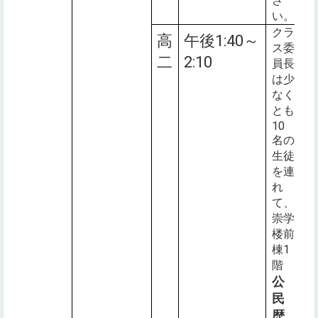
さ
い。
クラ
高
午後1:40～
ス委
二
2:10
員長
は少
なく
とも
10
名の
生徒
を連
れ
て、
崇学
楼前
棟1
階
公
民
歴