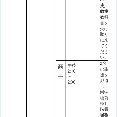
史
教室
教科
書を
受け
取り
に来
てく
ださ
い。
2名
午後
高
の生
2:10
三
徒を
～
派遣
2:30
し、
崇学
楼前
棟1
階
領
域教