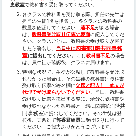
史教室
で教科書を受け取ってください。
各クラスで教科書を受け取る際、担任の先生は
担当の生徒1名を指名し、各クラスの教科書の
数量を確認してください。
過不足
がある場合
は、
教科書受け取り伝票の表面
に記入してくだ
さい。クラスごとに、教科書の受け取りが完了
図書館1階共同事務
したら署名し、
当日中に
室
に提出してください。
もし
教科書不足
の場合
は、員生社が確認後、クラスに届けます。
特別な状況で、生徒が欠席して教科書を受け取
れなかった場合は、その生徒の教科書は教科書
受け取り伝票の署名欄に
欠席と記入し、他人が
代理で受け取らないでください
。当日、教科書
受け取り伝票を提出する際に、余分な教科書や
図書館1階共
受け取れなかった教科書と一緒に
同事務室
に提出してください。その生徒は登
校後、実習処で
郭香君組長
に受け取りに行って
ください。ご協力ありがとうございます。