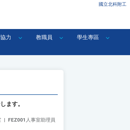
國立北科附工
協力
教職員
學生專區
せします。
室
|
FEZ001
人事室助理員