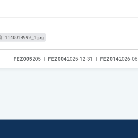
1140014999_1.jpg
FEZ005
205
|
FEZ004
2025-12-31
|
FEZ014
2026-06