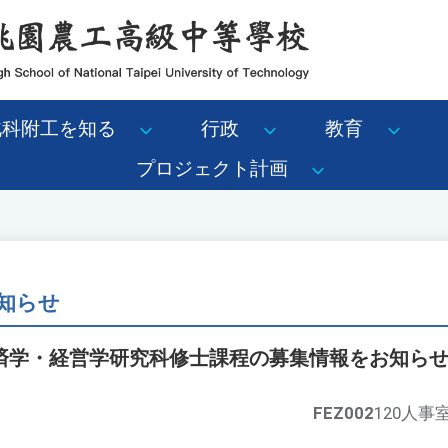
北科附工を知る
行政
教育
プロジェクト計画
知らせ
済学・経営学研究科修士課程の募集情報をお知ら
FEZ002
120人事