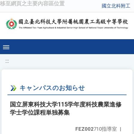
移至網頁之主要內容區位置
國立北科附工
:::
キャンパスのお知らせ
国立屏東科技大学115学年度科技農業進修
学士学位課程単独募集
FEZ002
710指導室
|