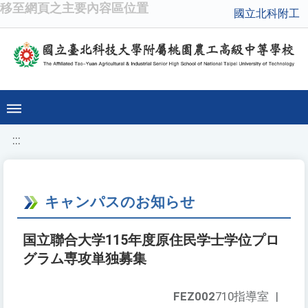
移至網頁之主要內容區位置
國立北科附工
:::
キャンパスのお知らせ
国立聯合大学115年度原住民学士学位プロ
グラム専攻単独募集
FEZ002
710指導室
|