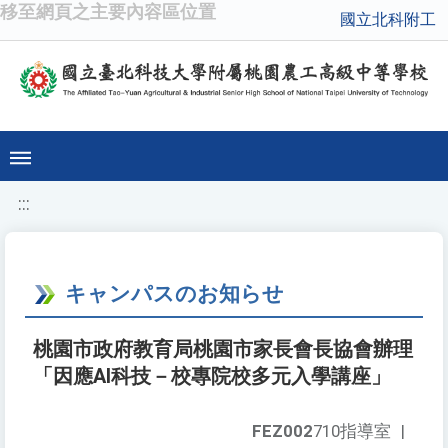
移至網頁之主要內容區位置
國立北科附工
:::
キャンパスのお知らせ
桃園市政府教育局桃園市家長會長協會辦理
「因應AI科技－校專院校多元入學講座」
FEZ002
710指導室
|