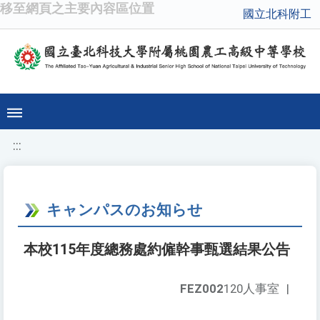
移至網頁之主要內容區位置
國立北科附工
:::
キャンパスのお知らせ
本校115年度總務處約僱幹事甄選結果公告
FEZ002
120人事室
|