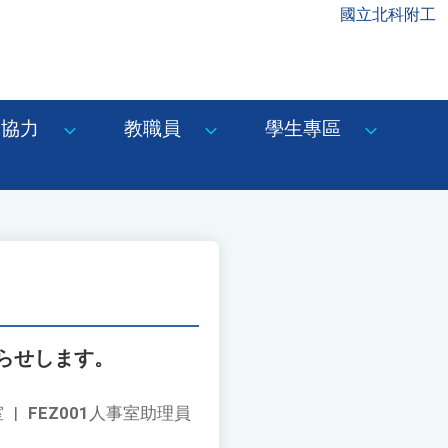
國立北科附工
協力
教職員
學生專區
らせします。
室
|
FEZ001
人事室助理員