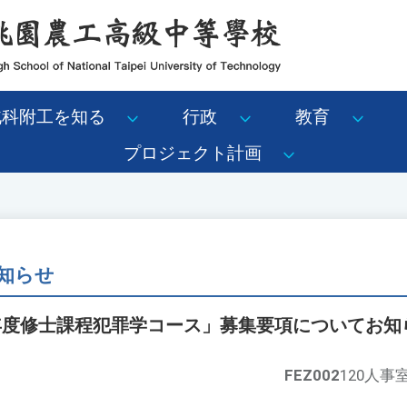
北科附工を知る
行政
教育
プロジェクト計画
知らせ
4年度修士課程犯罪学コース」募集要項についてお知
FEZ002
120人事