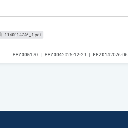
1140014746_1.pdf
FEZ005
170
|
FEZ004
2025-12-29
|
FEZ014
2026-06