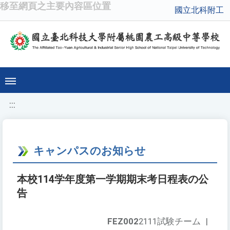
移至網頁之主要內容區位置
國立北科附工
:::
キャンパスのお知らせ
本校114学年度第一学期期末考日程表の公
告
FEZ002
2111試験チーム
|