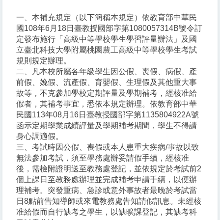
一、本補充規定（以下簡稱本規定）依教育部中華民
國108年6月18日臺教授國部字第1080057314B號令訂
定發布施行「高級中等學校學生學習評量辦法」及國
立臺北科技大學附屬桃園農工高級中等學校學生考試
規則規定辦理。
二、凡本校所屬各年級學生因公假、喪假、病假、產
前假、娩假、流產假、育嬰假、生理假及其他重大事
故等，不克參加學校定期評量及學期補考，經核准給
假者，其補考事宜，悉依本規定辦理。依教育部中華
民國113年08月16日臺教授國部字第1135804922A號
函示定期學業成績評量及學期補考期間，學生不得請
身心調適假。
三、考試時因公假、喪假或本人患重大疾病/事故以致
無法參加考試，須至學務處辦妥請假手續，經核准
後，需檢附證明送至教務處登記，並依規定於考試前2
個上課日至教務處辦理並完成補考申請手續，以便辦
理補考。突發重病、急診或意外事故者最晚於考試當
日8點前告知導師或來電教務處告知請假訊息。未經核
准給假而自行缺考之學生，以缺曠課登記，其缺考科