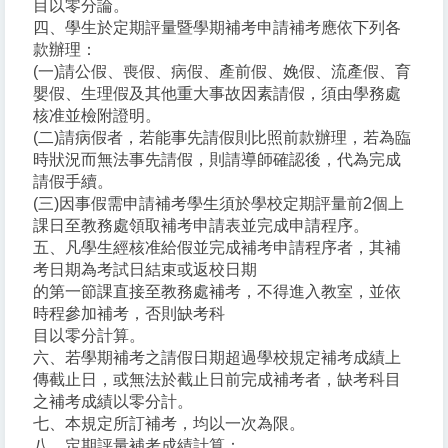
目以零分論。
四、學生於定期評量暨學期補考申請補考應依下列各
款辦理：
(一)請公假、喪假、病假、產前假、娩假、流產假、育
嬰假、生理假及其他重大事故因素請假，須由學務處
核准並檢附證明。
(二)請病假者，若能事先請假則比照前款辦理，若為臨
時狀況而無法事先請假，則請導師確認後，代為完成
請假手續。
(三)因事假需申請補考學生須於學校定期評量前2個上
課日至教務處領取補考申請表並完成申請程序。
五、凡學生經核准給假並完成補考申請程序者，其補
考日期為考試日結束或返校日期
的第一節課直接至教務處補考，不得進入教室，並依
時程參加補考，否則缺考科
目以零分計算。
六、若學期補考之請假日期超過學校規定補考成績上
傳截止日，或無法於截止日前完成補考者，缺考科目
之補考成績以零分計。
七、本規定所訂補考，均以一次為限。
八、定期評量補考成績計算：