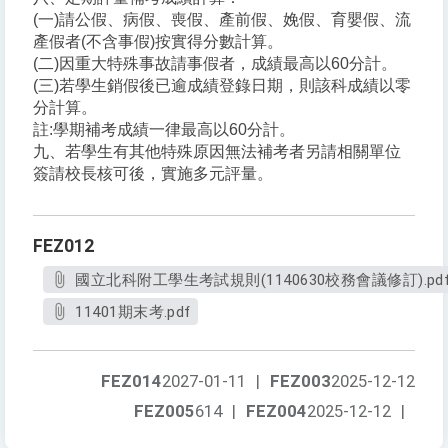
(一)請公假、病假、喪假、產前假、娩假、育嬰假、流
產假者(不含事假)按實得分數計算。
(二)因重大特殊事故請事假者，成績最高以60分計。
(三)若學生銷假後已逾成績登錄日期，則該科成績以零
分計算。
註:學期補考成績一律最高以60分計。
九、若學生有其他特殊原因無法補考者另請相關單位
簽請校長核可後，實施多元評量。
FEZ012
國立北科附工學生考試規則(1140630校務會議修訂).pd
11401期末考.pdf
FEZ014
2027-01-11
|
FEZ003
2025-12-12
FEZ005
614
|
FEZ004
2025-12-12
|