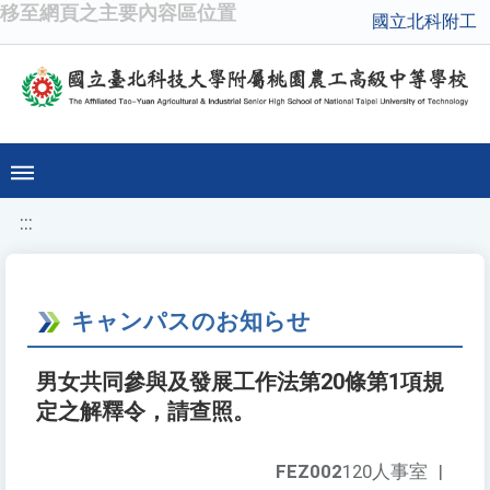
移至網頁之主要內容區位置
國立北科附工
:::
キャンパスのお知らせ
男女共同參與及發展工作法第20條第1項規
定之解釋令，請查照。
FEZ002
120人事室
|