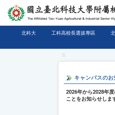
移至網頁之主要內容區位置
北科大
工科高校長選拔專區
:::
キャンパスのお
2026年から202
ことをお知らせしま