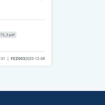
75_3.pdf
-31
|
FEZ003
2025-12-08