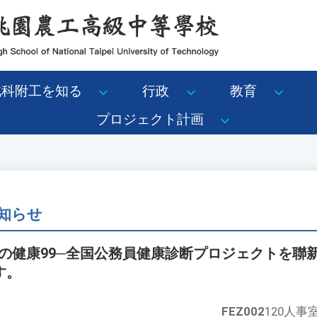
北科附工を知る
行政
教育
プロジェクト計画
知らせ
8年度の健康99─全国公務員健康診断プロジェクトを
す。
FEZ002
120人事