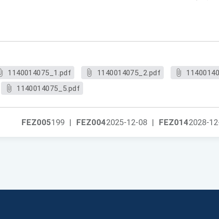
1140014075_1.pdf
1140014075_2.pdf
11400140
1140014075_5.pdf
FEZ005
199
|
FEZ004
2025-12-08
|
FEZ014
2028-12