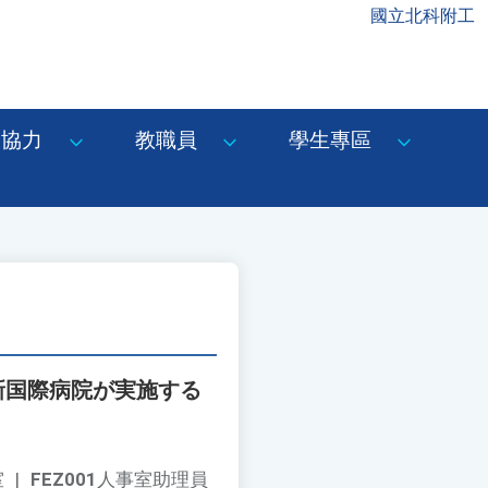
國立北科附工
協力
教職員
學生專區
聯新国際病院が実施する
室
|
FEZ001
人事室助理員