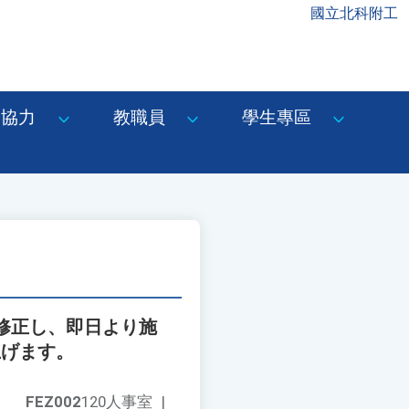
國立北科附工
協力
教職員
學生專區
修正し、即日より施
上げます。
FEZ002
120人事室
|