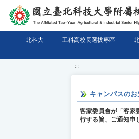
移至網頁之主要內容區位置
北科大
工科高校長選拔專區
:::
キャンパスのお
客家委員會が「客家
行する旨、ご通知申