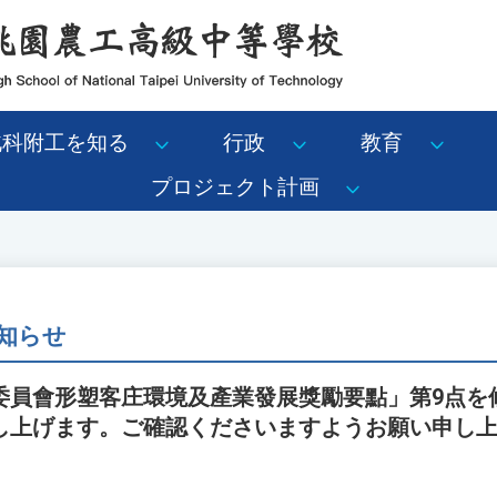
北科附工を知る
行政
教育
プロジェクト計画
知らせ
委員會形塑客庄環境及產業發展獎勵要點」第9点を
し上げます。ご確認くださいますようお願い申し