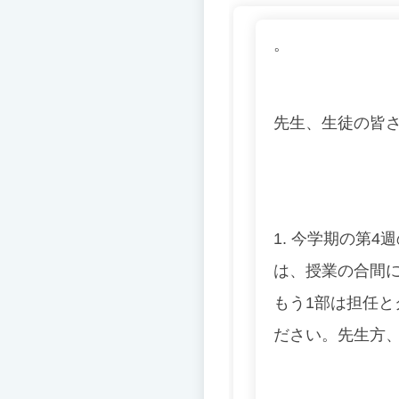
。
先生、生徒の皆
1. 今学期の第
は、授業の合間
もう1部は担任とク
ださい。先生方