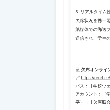
5. リアルタイ
欠席状況を携帯
紙媒体での郵送
送信され、
学生
💻
欠席オンライ
🔗
https://reurl.
パス：【学校ウ
アカウント：（
字）→【欠席照