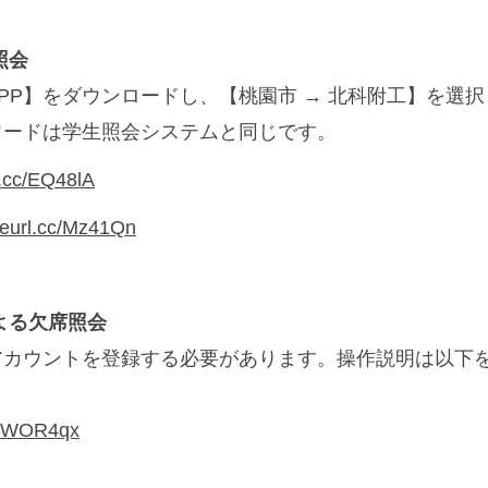
照会
PP】をダウンロードし、【桃園市 → 北科附工】を選
ワードは学生照会システムと同じです。
rl.cc/EQ48lA
/reurl.cc/Mz41Qn
よる欠席照会
アカウントを登録する必要があります。操作説明は以下
cc/WOR4qx