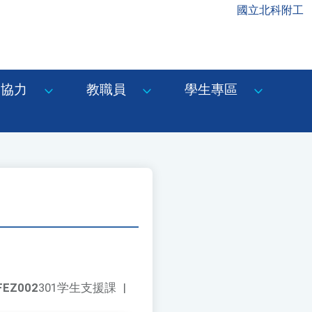
國立北科附工
協力
教職員
學生專區
FEZ002
301学生支援課
|