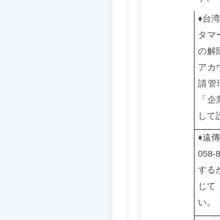
♦️
台湾
タマ
の解
アカ
請管
「企
して
♦️
遠傳
05
する
じて
い。