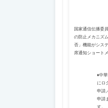
国家通信伝播委
の防止メカニズ
否」機能がシス
席通知ショート
♦️
中華
にロ
申請
申請
す。