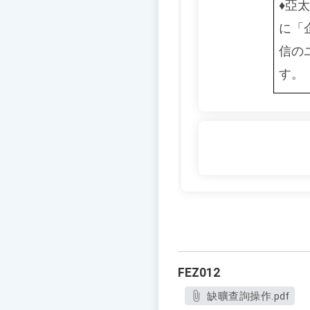
♦️️
亞太
に「
信の
す。
FEZ012
缺曠查詢操作.pdf