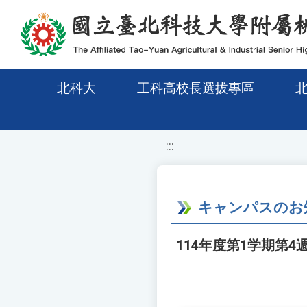
移至網頁之主要內容區位置
北科大
工科高校長選拔專區
:::
キャンパスのお
114年度第1学期第