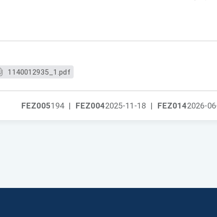
1140012935_1.pdf
FEZ005
194
|
FEZ004
2025-11-18
|
FEZ014
2026-06