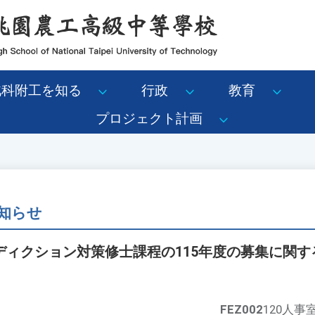
北科附工を知る
行政
教育
プロジェクト計画
知らせ
ディクション対策修士課程の115年度の募集に関す
FEZ002
120人事