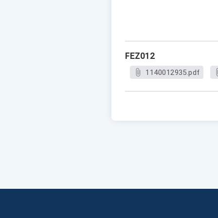
FEZ012
1140012935.pdf