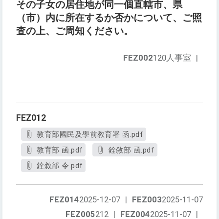
その子女の居住地が同一個直轄市、県
（市）内に所在するか否かについて、ご照
査の上、ご周知ください。
FEZ002
120人事室
|
FEZ012
教育部國民及學前教育署 函.pdf
教育部 函.pdf
銓敘部 函.pdf
銓敘部 令.pdf
FEZ014
2025-12-07
|
FEZ003
2025-11-07
FEZ005
212
|
FEZ004
2025-11-07
|