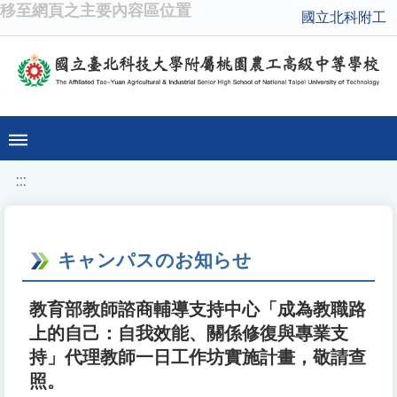
移至網頁之主要內容區位置
國立北科附工
:::
キャンパスのお知らせ
教育部教師諮商輔導支持中心「成為教職路
上的自己：自我效能、關係修復與專業支
持」代理教師一日工作坊實施計畫，敬請查
照。