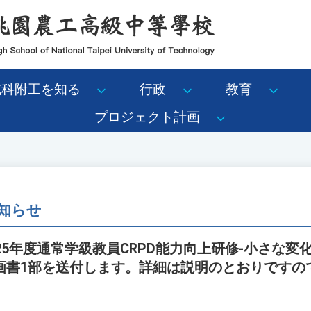
北科附工を知る
行政
教育
プロジェクト計画
知らせ
25年度通常学級教員CRPD能力向上研修-小さな変
画書1部を送付します。詳細は説明のとおりですの