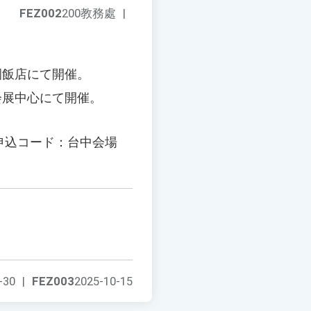
FEZ002
200教務處
|
花園飯店にて開催。
南会展中心にて開催。
。申込コード：台中会場
-30
|
FEZ003
2025-10-15