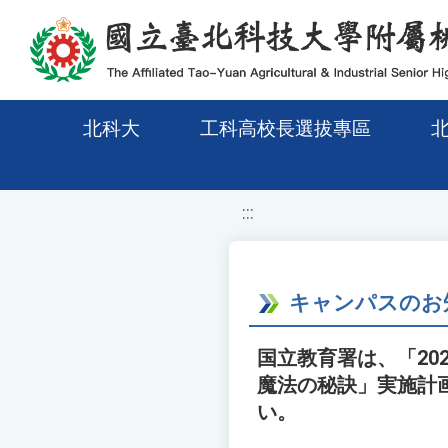
移至網頁之主要內容區位置
北科大
工科高校長選拔專區
:::
キャンパスのお
国立教育署は、「20
魔法の秘訣」実施計
い。