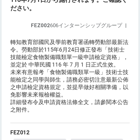
ださい。
FEZ002
606インターンシップグループ
|
轉知教育部國民及學前教育署函轉勞動部最新法
令。勞動部於115年6月24日修正發布「技術士
技能檢定食物製備職類單一級申請檢定資格」，
並定於 中華民國 116 年 7 月 1 日正式生效。
未來有意報考「食物製備職類單一級」技術士技
能檢定之同學與師生，請務必密切注意最新公佈
之申請檢定資格規定，並提早做好相關準備，以
免影響未來報檢權益。
詳細發布令及申請資格法條全文，請參閱本公告
之附件。
FEZ012