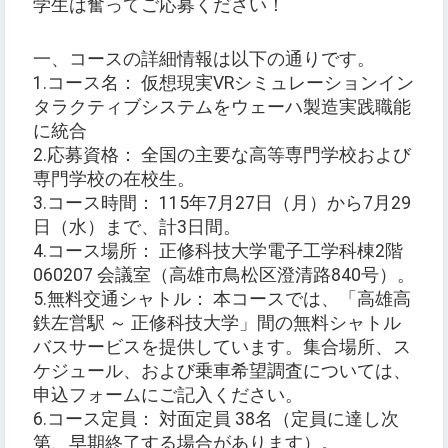
学生は奮ってご応募ください！
一、コースの詳細情報は以下の通りです。
1.コース名： 仮想現実VRシミュレーションイン
タラクティブシステムをウェーハ製造実践職能
に統合
2.応募資格： 全国の主要な高等専門学校および
専門学校の在校生。
3.コース時間： 115年7月27日（月）から7月29
日（水）まで、計3日間。
4.コース場所： 正修科技大学電子工学科棟2階
060207 会議室（高雄市鳥松区澄清路840号）。
5.無料交通シャトル： 本コースでは、「高雄高
鉄左営駅 ～ 正修科技大学」間の無料シャトル
バスサービスを提供しています。集合場所、ス
ケジュール、および乗車希望調査については、
申込フォームにご記入ください。
6.コース定員： 対面定員 38名（定員に達し次
第、早期終了する場合があります）。