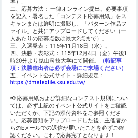
準）。
二、応募方法： 一律オンライン提出。必要事項
を記入・署名した「コンテスト応募用紙」をス
キャンまたは鮮明に撮影し、「パターン作品フ
ァイル」と共にアップロードしてください（一
人あたりの応募点数は最大2点まで）。
三、入選発表： 115年11月18日（水）。
四、決勝・表彰式： 115年12月4日（金）午後1
時20分より崑山科技大学にて開催。
（特記事
項：決勝進出者は必ず会場にご来場ください）
五、イベント公式サイト・詳細規定：
https://dmetextile.ksu.edu.tw/
📢 応募用紙および詳細なコンテスト規則につい
ては、必ず上記のイベント公式サイトをご確認
いただくか、下記の添付資料をご参照くださ
い。応募書類をアップロードした後、主催者か
らのEメールでの返信が届いたことを必ずご確
認ください。これで応募完了となります！