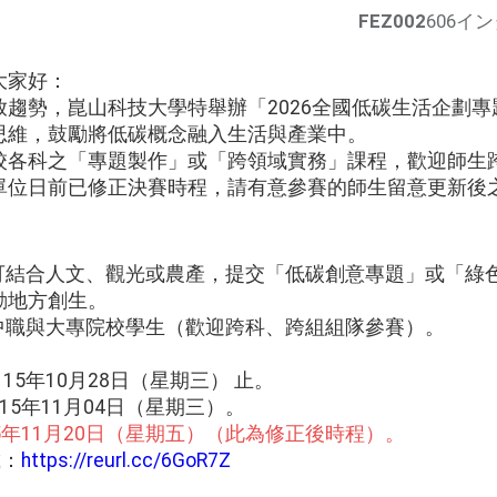
FEZ002
606イ
大家好：
趨勢，崑山科技大學特舉辦「2026全國低碳生活企劃
思維，鼓勵將低碳概念融入生活與產業中。
校各科之「專題製作」或「跨領域實務」課程，歡迎師生
單位日前已修正決賽時程，請有意參賽的師生留意更新後
者可結合人文、觀光或農產，提交「低碳創意專題」或「綠
動地方創生。
高中職與大專院校學生（歡迎跨科、跨組組隊參賽）。
115年10月28日（星期三） 止。
115年11月04日（星期三）。
15年11月20日（星期五）（此為修正後時程）。
載：
https://reurl.cc/6GoR7Z