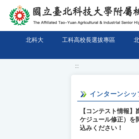
移至網頁之主要內容區位置
北科大
工科高校長選拔專區
:::
インターンシップ
【コンテスト情報】
ケジュール修正）を
込みください！