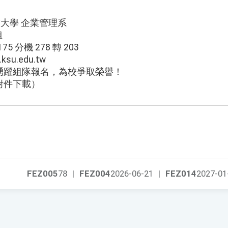
技大學 企業管理系
姐
5 分機 278 轉 203
su.edu.tw
踴躍組隊報名，為校爭取榮譽！
附件下載）
FEZ005
78
|
FEZ004
2026-06-21
|
FEZ014
2027-01