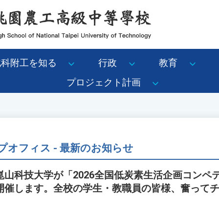
北科附工を知る
行政
教育
プロジェクト計画
オフィス - 最新のお知らせ
崑山科技大学が「2026全国低炭素生活企画コンペ
開催します。全校の学生・教職員の皆様、奮って