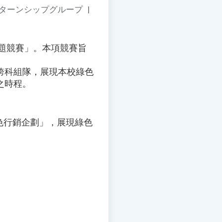
ンターンシップグループ
|
專題競賽」。本項競賽旨
跨科組隊，展現本校綠色
之時程。
色行銷企劃」，展現綠色