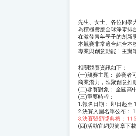
先生、女士、各位同學
為積極響應全球淨零排放
在激發青年學子的創新
本競賽非常適合結合本
專業與創意動能！主辦
相關競賽資訊如下：
(一)競賽主題： 參賽
商業潛力，匯聚創意推
(二)參賽對象： 全國
(三)重要時程：
1.報名日期： 即日起至 
2.決賽入圍名單公布： 
3.決賽暨頒獎典禮： 1
(四)活動官網與簡章下