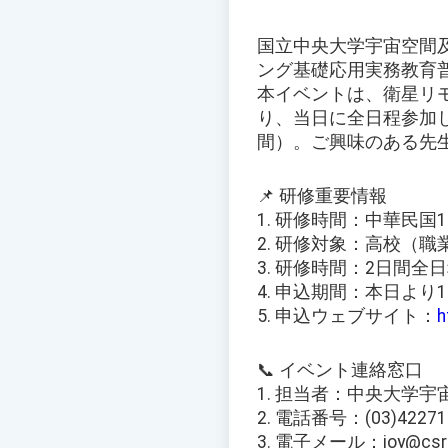
国立中央大学宇宙空間
ング基礎応用実務教育
本イベントは、衛星リ
り、当日に全日程参加し
間）。ご興味のある先
📌 研修重要情報
1. 研修時間：中華民国1
2. 研修対象：高校（
3. 研修時間：2日間
4. 申込期間：本日より
5. 申込ウェブサイト：
h
📞 イベント連絡窓口
1. 担当者：中央大学
2. 電話番号：(03)42271
3. 電子メール：joy@csrsr