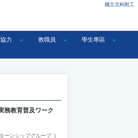
國立北科附工
協力
教職員
學生專區
実務教育普及ワーク
ンターンシップグループ
|