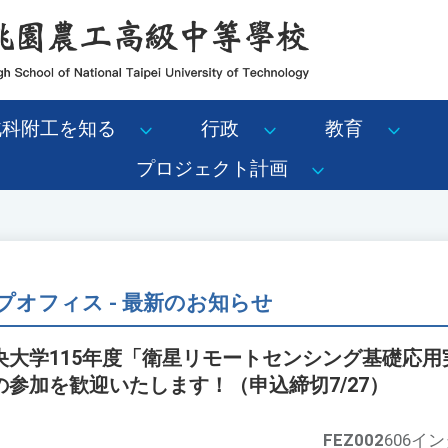
北科附工を知る
行政
教育
プロジェクト計画
オフィス - 最新のお知らせ
央大学115年度「衛星リモートセンシング基礎応用
参加を歓迎いたします！（申込締切7/27）
FEZ002
606イ