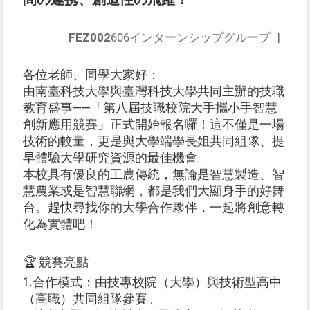
FEZ002
606インターンシップグループ
|
各位老師、同學大家好：
由南臺科技大學與臺灣科技大學共同主辦的技職
教育盛事——「第八屆技職校院大手攜小手智慧
創新應用競賽」正式開始報名囉！這不僅是一場
技術的較量，更是與大學端學長姐共同組隊、提
早體驗大學研究資源的最佳機會。
本校具有優良的工農傳統，無論是智慧製造、智
慧農業或是智慧聯網，都是我們大顯身手的好舞
台。趕快尋找你的大學合作夥伴，一起將創意轉
化為實體吧！
🏆 競賽亮點
1.合作模式：由技專校院（大學）與技術型高中
（高職）共同組隊參賽。