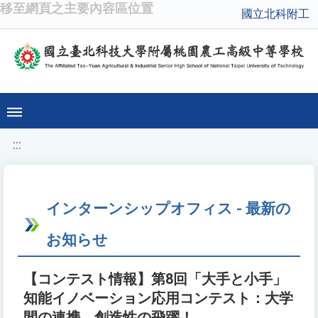
移至網頁之主要內容區位置
國立北科附工
:::
インターンシップオフィス - 最新の
お知らせ
【コンテスト情報】第8回「大手と小手」
知能イノベーション応用コンテスト：大学
間の連携、創造性の飛躍！