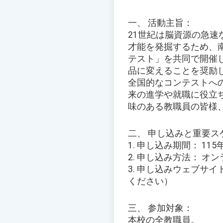
一、 活動主旨：
21世紀は脳資源の急
才能を発掘するため、南台
テスト」を共同で開催し
品に変えることを奨励
全国的なコンテストへ
来の進学や就職に役立ち
味のある教職員の皆様
二、 申し込みと重要ス
1. 申し込み期間： 11
2. 申し込み方法： オ
3. 申し込みウェブサイ
ください）
三、 参加対象：
本校の全教職員。