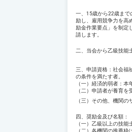
一、15歳から22歳ま
励し、雇用競争力を高
励金作業要点」を制定
請します。
二、当会から乙級技能
三、申請資格：社会福祉
の条件を満たす者。
（一）経済的弱者：本
（二）申請者が養育を
（三）その他、機関の
四、奨励金及び名額：
（一）乙級以上の技能士
（二）各機関の推薦枠