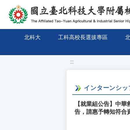
移至網頁之主要內容區位置
北科大
工科高校長選拔專區
:::
インターンシップ
【就業組公告】中華救
告，請惠予轉知符合