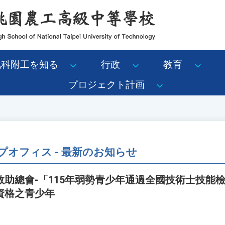
北科附工を知る
行政
教育
プロジェクト計画
オフィス - 最新のお知らせ
助總會-「115年弱勢青少年通過全國技術士技能檢
資格之青少年