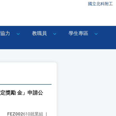
國立北科附工
協力
教職員
學生專區
定獎勵 金」申請公
FEZ002
610就業組
|