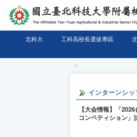
移至網頁之主要內容區位置
北科大
工科高校長選拔專區
:::
インターンシップ
【大会情報】「20
コンペティション」