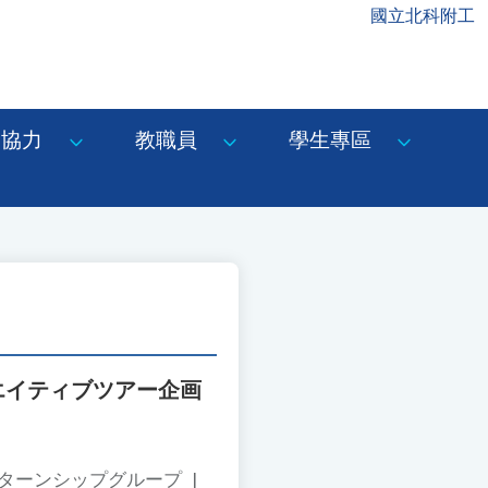
國立北科附工
協力
教職員
學生專區
エイティブツアー企画
ンターンシップグループ
|