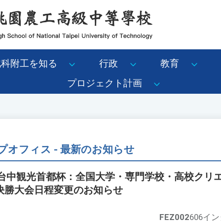
北科附工を知る
行政
教育
プロジェクト計画
オフィス - 最新のお知らせ
26台中観光首都杯：全国大学・専門学校・高校クリ
決勝大会日程変更のお知らせ
FEZ002
606イ