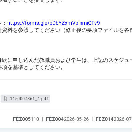
参加することを推奨します。
ト：
https://forms.gle/bDbYZxmVpinmiQFv9
添付資料を参照してください（修正後の要項ファイルを各
は既に申し込んだ教職員および学生は、上記のスケジュ
要項を基準としてください。
1150004861_1.pdf
FEZ005
110
|
FEZ004
2026-05-26
|
FEZ014
2026-07