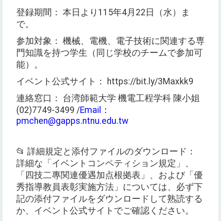
登録期間： 本日より115年4月22日（水）ま
で。
参加対象： 機械、電機、電子技術に関連する専
門知識を持つ学生（同じ学校のチームで参加可
能）。
イベント公式サイト： https://bit.ly/3Maxkk9
連絡窓口： 台湾師範大学 機電工程学科 陳小姐
(02)7749-3499 /
Email：
pmchen@gapps.ntnu.edu.tw
📂 詳細規定と添付ファイルのダウンロード：
詳細な「イベントコンペティション規定」、
「四技二專関連優遇加点根拠表」、および「優
秀指導教員表彰実施方法」については、必ず下
記の添付ファイルをダウンロードして熟読する
か、イベント公式サイトでご確認ください。